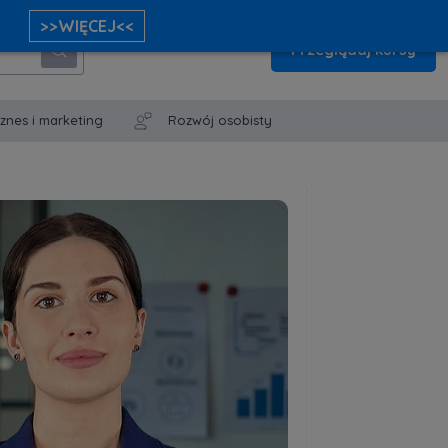
>>WIĘCEJ<<
Przeglądaj kursy
iznes i marketing
Rozwój osobisty