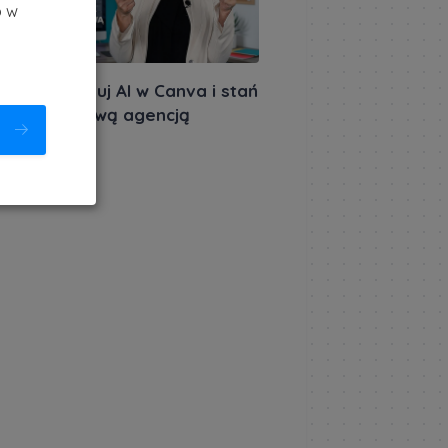
b w
miera: Opanuj AI w Canva i stań
 jednoosobową agencją
atywną
akursów.pl
|
ietnia 2026