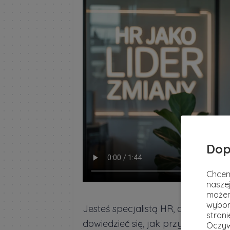
Dop
Chcem
naszej
możem
wybor
Jesteś specjalistą HR, dyrektorem 
stron
dowiedzieć się, jak przygotować s
Oczyw