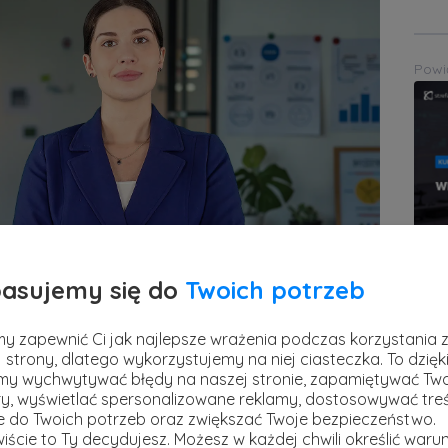
Powi
Pre
asujemy się do
Twoich potrzeb
stref
13 kw
y zapewnić Ci jak najlepsze wrażenia podczas korzystania 
Powi
 strony, dlatego wykorzystujemy na niej ciasteczka. To dzięk
y wychwytywać błędy na naszej stronie, zapamiętywać Tw
y, wyświetlać spersonalizowane reklamy, dostosowywać treś
oddziału lub właścicielem firmy i chcesz
ie do Twoich potrzeb oraz zwiększać Twoje bezpieczeństwo.
woją firmę do zmiany? Szukasz szkolenia,
iście to Ty decydujesz.
Możesz w każdej chwili określić warun