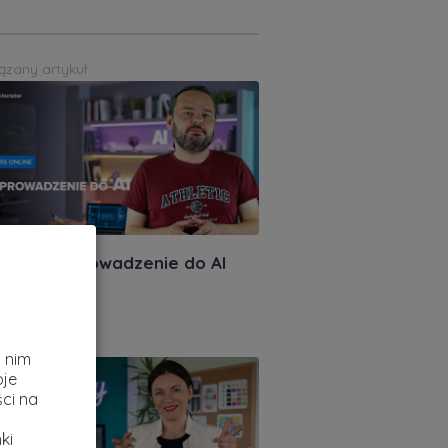
ązany artykuł
miera: Wprowadzenie do AI
akursów.pl
|
ietnia 2026
z
ązany artykuł
i nim
oje
ci na
ki