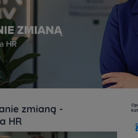
Opu
anie zmianą -
kat
la HR