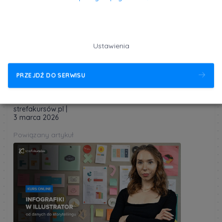
Ustawienia
PRZEJDŹ DO SERWISU
Premiera: Wizualizacje w 3ds Max - projekt
mieszkania od zera
strefakursów.pl
|
3 marca 2026
Powiązany artykuł