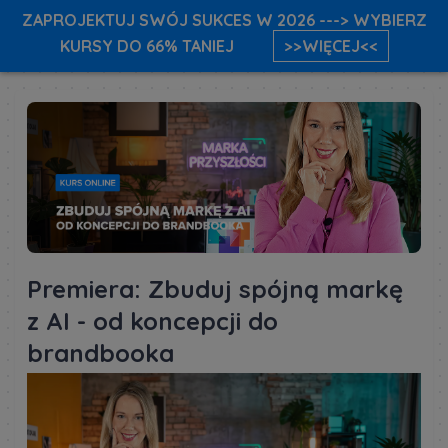
ZAPROJEKTUJ SWÓJ SUKCES W 2026 ---> WYBIERZ
KURSY DO 66% TANIEJ
>>WIĘCEJ<<
Premiera: Zbuduj spójną markę
z AI - od koncepcji do
brandbooka