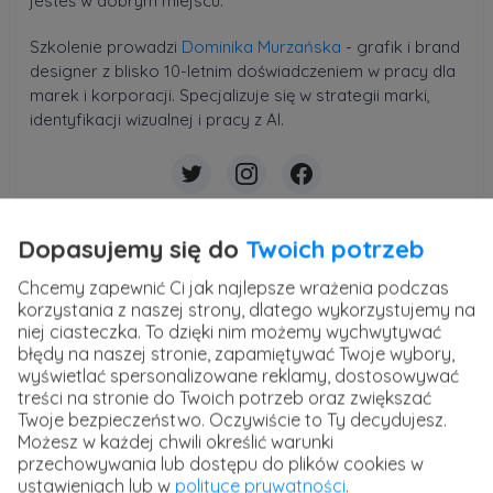
jesteś w dobrym miejscu.
Szkolenie prowadzi
Dominika Murzańska
- grafik i brand
designer z blisko 10-letnim doświadczeniem w pracy dla
marek i korporacji. Specjalizuje się w strategii marki,
identyfikacji wizualnej i pracy z AI.
Dopasujemy się do
Twoich potrzeb
Opublikowane 20 lutego 2026 r. w kategorii:
Projektowanie
Chcemy zapewnić Ci jak najlepsze wrażenia podczas
korzystania z naszej strony, dlatego wykorzystujemy na
niej ciasteczka. To dzięki nim możemy wychwytywać
strefakursów.pl
błędy na naszej stronie, zapamiętywać Twoje wybory,
kursy i szkolenia online
wyświetlać spersonalizowane reklamy, dostosowywać
treści na stronie do Twoich potrzeb oraz zwiększać
Twoje bezpieczeństwo. Oczywiście to Ty decydujesz.
Powiązany artykuł
Możesz w każdej chwili określić warunki
przechowywania lub dostępu do plików cookies w
ustawieniach lub w
polityce prywatności
.