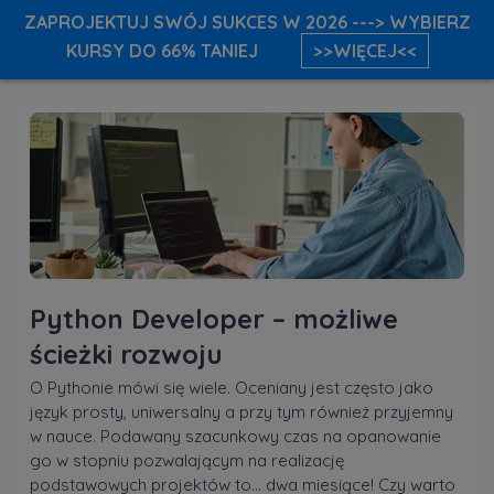
ZAPROJEKTUJ SWÓJ SUKCES W 2026 ---> WYBIERZ
KURSY DO 66% TANIEJ
>>WIĘCEJ<<
Python Developer – możliwe
ścieżki rozwoju
O Pythonie mówi się wiele. Oceniany jest często jako
język prosty, uniwersalny a przy tym również przyjemny
w nauce. Podawany szacunkowy czas na opanowanie
go w stopniu pozwalającym na realizację
podstawowych projektów to… dwa miesiące! Czy warto