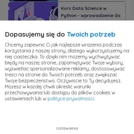
Kurs Data Science w
Python - wprowadzenie do
analizy danych
Dopasujemy się do
Twoich potrzeb
Chcemy zapewnić Ci jak najlepsze wrażenia podczas
korzystania z naszej strony, dlatego wykorzystujemy na
Kurs Machine Learning w
niej ciasteczka. To dzięki nim możemy wychwytywać
Python - wprowadzenie do
błędy na naszej stronie, zapamiętywać Twoje wybory,
sztucznej inteligencji
wyświetlać spersonalizowane reklamy, dostosowywać
treści na stronie do Twoich potrzeb oraz zwiększać
Twoje bezpieczeństwo. Oczywiście to Ty decydujesz.
Możesz w każdej chwili określić warunki
przechowywania lub dostępu do plików cookies w
ustawieniach lub w
polityce prywatności
.
AI - sztuczna inteligencja
Technologie oparte o sztuczną inteligencję otaczają nas
w różnych sytuacjach dnia codziennego. Uczestniczą w
planowaniu ruchu w miastach, podsuwają propozycje
Ustawienia
filmów na Netflix i utwory w Spotify lub odpowiadają na