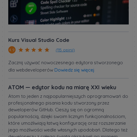
Kurs Visual Studio Code
(115 opinii)
4.9
Zacznij używać nowoczesnego edytora stworzonego
dla webdeveloperów
Dowiedz się więcej
ATOM — edytor kodu na miarę XXI wieku
Atom to jeden z najpopularniejszych oprogramowań do
profesjonalnego pisania kodu stworzony przez
deweloperów GitHub. Cieszy się on ogromną
popularnością, dzięki swoim licznym funkcjonalnościom,
które umożliwiają łatwą konfigurację oraz rozszerzanie
jego możliwości wedle własnych upodobań. Dlatego też
deweloperzy z całego świata okrzyknęli go mianem