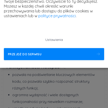
Twoje bezpieczeństwo. Oczywiście to Ty decydujesz.
Możesz w każdej chwili określić warunki
przechowywania lub dostępu do plików cookies w
ustawieniach lub w
polityce prywatności
.
Ustawienia
PRZEJDŹ DO SERWISU
Funkcjonalności Notepad++:
pozwala na podświetlanie kluczowych elementów
kodu, co pozwala szybko rozpoznać struktury
różnych funkcji;
ogromna wydajność i wiele dostępnych
funkcjonalności przy niewielkim rozmiarze;