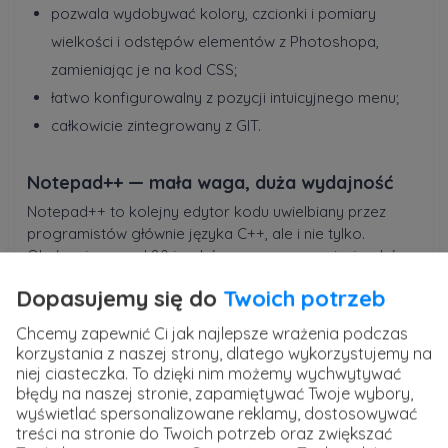
pozwala wydobywać kolory, czcionki i pomiary
wielkości i odstępów elementów z Photoshopa,
zamieniając je na kod CSS;
łatwo konfigurowalny z pozycji intuicyjnego menu;
całkowicie zintegrowany z GIT.
Notepad++ — mała waga, duża wydajność
Notepad++ to kolejny edytor kodu uwielbiany przez
programistów głównie języka C++, ale i nie tylko.
Obsługuje ponad 80 języków programowania, języków
do pisania skryptów i innych. Co więcej, został napisany
Dopasujemy się do
Twoich potrzeb
w optymalny sposób, który zapewnia bardzo dobrą
wydajność, a przy tym nie zajmuje dużo pamięci.
Chcemy zapewnić Ci jak najlepsze wrażenia podczas
Zawiera wiele funkcjonalności, które przyspieszają
korzystania z naszej strony, dlatego wykorzystujemy na
pracę z kodem.
niej ciasteczka. To dzięki nim możemy wychwytywać
błędy na naszej stronie, zapamiętywać Twoje wybory,
Platforma:
Windows
wyświetlać spersonalizowane reklamy, dostosowywać
Oprogramowanie:
open-source
treści na stronie do Twoich potrzeb oraz zwiększać