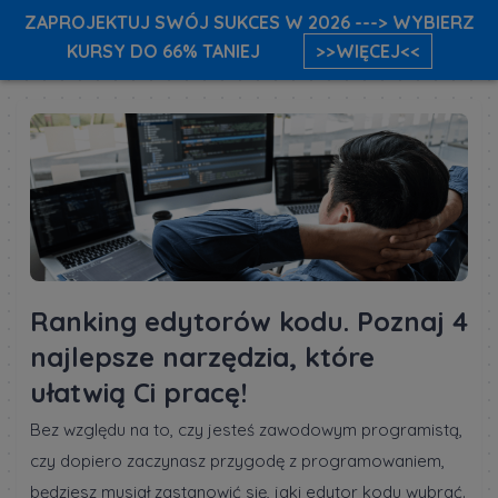
ZAPROJEKTUJ SWÓJ SUKCES W 2026 ---> WYBIERZ
KURSY DO 66% TANIEJ
>>WIĘCEJ<<
Ranking edytorów kodu. Poznaj 4
najlepsze narzędzia, które
ułatwią Ci pracę!
Bez względu na to, czy jesteś zawodowym programistą,
czy dopiero zaczynasz przygodę z programowaniem,
będziesz musiał zastanowić się, jaki edytor kodu wybrać.