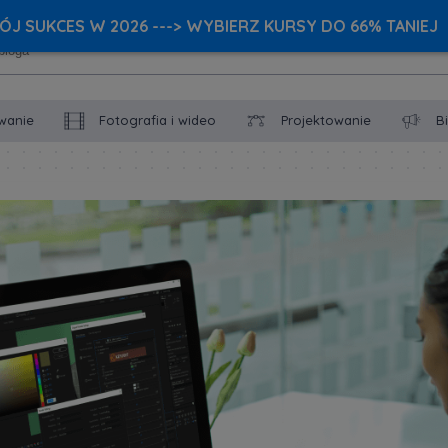
J SUKCES W 2026 ---> WYBIERZ KURSY DO 66% TANIEJ
wanie
Fotografia i wideo
Projektowanie
B