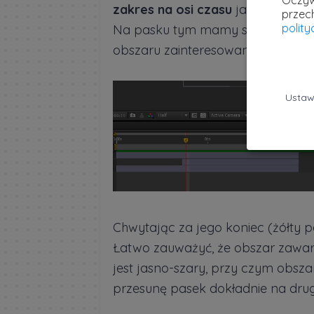
Oczyw
zakres na osi czasu
jaki mnie inte
przec
polit
Na pasku tym mamy szary suwak 
obszaru zainteresowania.
Ustaw
Chwytając za jego koniec (żółty
Łatwo zauważyć, że obszar zawar
jest jasno-szary, przy czym obsza
przesunę pasek dokładnie na drug