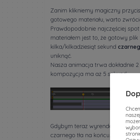
Zanim klikniemy magiczny przyci
gotowego materiału, warto zwróci
Prawdopodobnie najczęściej sp
materiałem jest to, że gotowy pli
kilka/kilkadziesiąt sekund
czarneg
uniknąć.
Nasza animacja trwa dokładnie 2 
kompozycja ma aż 5 sekund.
Dop
Chcem
naszej
możem
Gdybym teraz wyrenderował anim
wybor
stron
czarnego tła na końcu. Zanim wi