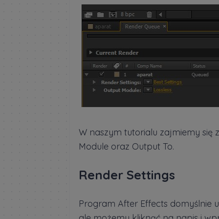
W naszym tutorialu zajmiemy się 
Module oraz Output To.
Render Settings
Program After Effects domyślnie 
ale możemy kliknąć na napis i wp