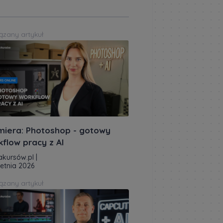
ązany artykuł
miera: Photoshop - gotowy
kflow pracy z AI
akursów.pl
|
ietnia 2026
ązany artykuł