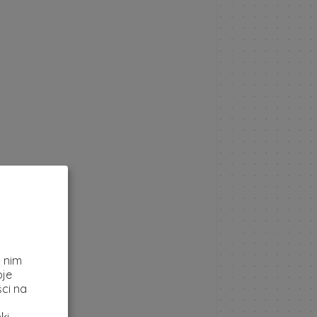
z
i nim
oje
ci na