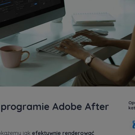
Opu
 programie Adobe After
kat
okażemy jak
efektywnie renderować