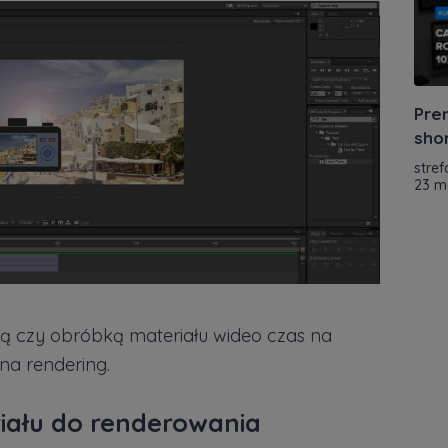
Prem
shor
stref
23 m
ą czy obróbką materiału wideo czas na
 na rendering.
iału do renderowania