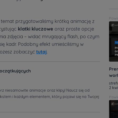
Powi
temat przygotowaliśmy krótką animację z
zystując
klatki kluczowe
oraz proste opcje
nia zdjęcia – widać mrugający flash, po czym
ię kadr. Podobny efekt umieściliśmy w
 możesz zobaczyć
tutaj
.
Pre
początkujących
wor
stref
2 kw
rz niesamowite animacje oraz klipy! Naucz się od
kstem i każdym elementem, który pojawi się na Twojej
Powi