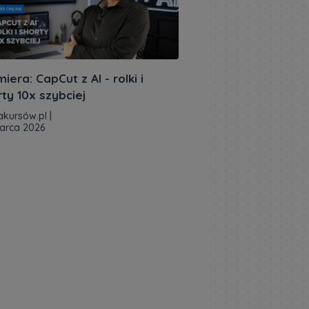
iera: CapCut z AI - rolki i
ty 10x szybciej
akursów.pl
|
arca 2026