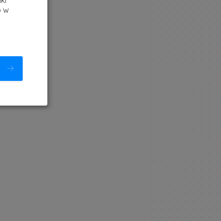
ki
b w