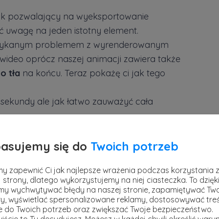
sk pozwalający na wyeksportowanie
ć uwagę na jeden istotny element.
otykanym problemem z wyrenderowanym
k wideo oprócz naszej animacji zawiera także
o tła
na końcu. Teraz pokażę ci jak tego
sekundy ale jak łatwo zauważyć cała
asujemy się do
Twoich potrzeb
y zapewnić Ci jak najlepsze wrażenia podczas korzystania 
 strony, dlatego wykorzystujemy na niej ciasteczka. To dzięk
y wychwytywać błędy na naszej stronie, zapamiętywać Tw
ację, uzyskałbym 3 sekundy dodatkowego
y, wyświetlać spersonalizowane reklamy, dostosowywać treś
ie do Twoich potrzeb oraz zwiększać Twoje bezpieczeństwo.
ęc przejdę do renderowania muszę wskazać