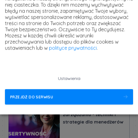
trwałych relacji biznesowych są kluczowe w osiąganiu
niej ciasteczka. To dzięki nim możemy wychwytywać
wzajemnie korzystnych porozumień. Rozumienie i
błędy na naszej stronie, zapamiętywać Twoje wybory,
inspiracja ludzi, budowanie i zarządzanie zespołem,
wyświetlać spersonalizowane reklamy, dostosowywać
rozwijanie umiejętności lidera oraz umiejętność
treści na stronie do Twoich potrzeb oraz zwiększać
motywowania innych są kluczowe dla osiągania sukcesu
Twoje bezpieczeństwo. Oczywiście to Ty decydujesz.
w roli lidera.
Możesz w każdej chwili określić warunki
przechowywania lub dostępu do plików cookies w
ustawieniach lub w
polityce prywatności
.
Odpowiedzialność i zarządzanie konfliktami
Działanie zgodne z wartościami, etyką i rzetelnością jest
kluczowe dla budowania zaufania w relacjach
biznesowych i osobistych. Umiejętność rozpoznawania,
rozwiązywania konfliktów oraz budowania harmonii i
Ustawienia
zrozumienia w zespole przekłada się na efektywność
pracy i satysfakcję pracowników.
PRZEJDŹ DO SERWISU
Kurs Asertywność w
zarządzaniu - techniki i
strategie dla menedżerów