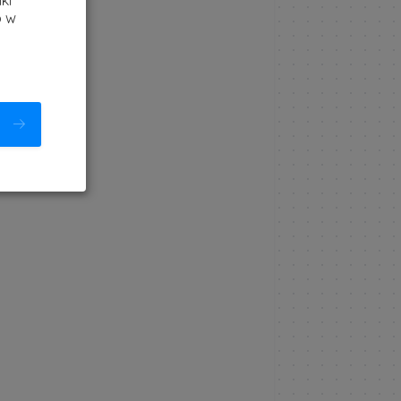
ki
b w