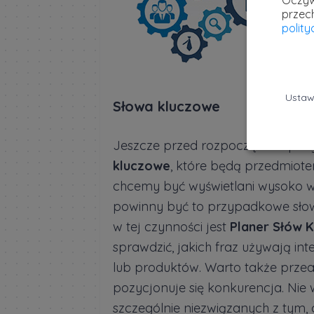
Oczyw
przec
polit
Ustaw
Słowa kluczowe
Jeszcze przed rozpoczęciem poz
kluczowe
, które będą przedmiote
chcemy być wyświetlani wysoko w
powinny być to przypadkowe słow
w tej czynności jest
Planer Słów 
sprawdzić, jakich fraz używają int
lub produktów. Warto także przea
pozycjonuje się konkurencja. Nie 
szczególnie niezwiązanych z tym, 