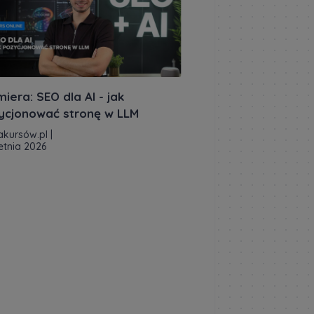
iera: SEO dla AI - jak
ycjonować stronę w LLM
akursów.pl
|
etnia 2026