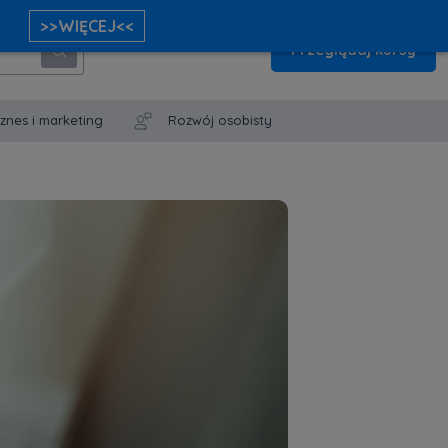
>>WIĘCEJ<<
Przeglądaj kursy
iznes i marketing
Rozwój osobisty