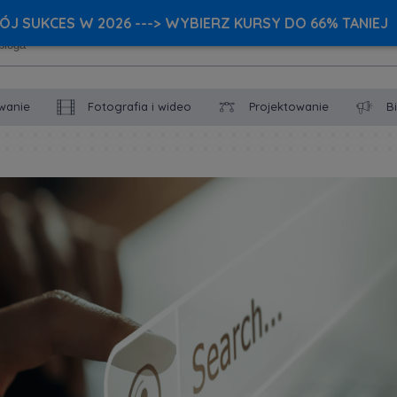
J SUKCES W 2026 ---> WYBIERZ KURSY DO 66% TANIEJ
wanie
Fotografia i wideo
Projektowanie
B