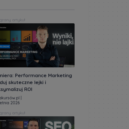
ązany artykuł
miera: Performance Marketing
duj skuteczne lejki i
symalizuj ROI
akursów.pl
|
etnia 2026
ązany artykuł