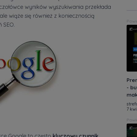
 czołówce wyników wyszukiwania przekłada
ale wiąże się również z koniecznością
Powi
ń SEO.
Pre
- bu
mak
stref
7 kwi
Powi
ce Google to często
kluczowy czynnik
,