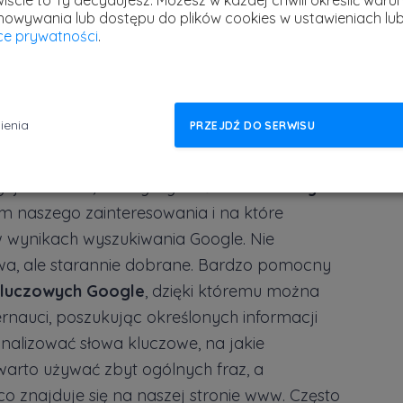
iście to Ty decydujesz.
Możesz w każdej chwili określić warun
howywania lub dostępu do plików cookies w ustawieniach lu
yce prywatności
.
ienia
PRZEJDŹ DO SERWISU
ycjonowania, należy wybrać
słowa i frazy
m naszego zainteresowania i na które
 wynikach wyszukiwania Google. Nie
a, ale starannie dobrane. Bardzo pomocny
Kluczowych Google
, dzięki któremu można
ernauci, poszukując określonych informacji
nalizować słowa kluczowe, na jakie
warto używać zbyt ogólnych fraz, a
co znajduje się na naszej stronie www. Często