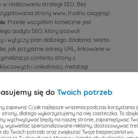
 w realizowaniu strategii SEO. Bez
zygotowania strony www, trudno osiągnąć
iu
. Przede wszystkim konieczne jest
ego audytu SEO, który pozwoli
y i wytyczy plan dalszego działania. Warto
tie, jak przyjazne adresy URL, linkowanie w
tymalizacja contentu strony z
luczowych i unikalności, metatagi
 i szybkość ładowania strony oraz jej
wyświetlania na urządzeniach mobilnych).
asujemy się do
Twoich potrzeb
y zapewnić Ci jak najlepsze wrażenia podczas korzystania 
 strony, dlatego wykorzystujemy na niej ciasteczka. To dzięk
y wychwytywać błędy na naszej stronie, zapamiętywać Tw
y, wyświetlać spersonalizowane reklamy, dostosowywać treś
ie do Twoich potrzeb oraz zwiększać Twoje bezpieczeństwo.