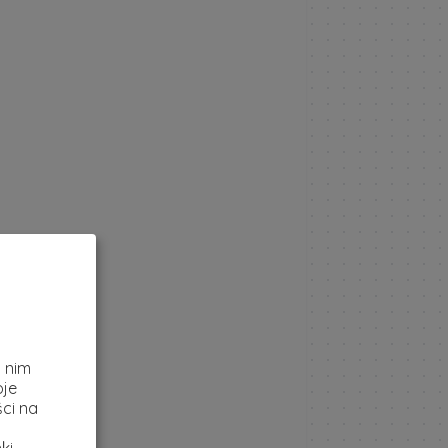
z
i nim
oje
ci na