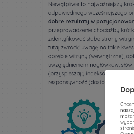
Niewątpliwie to najważniejszy krok
odpowiedniego wcześniejszego pr
dobre rezultaty w pozycjonowan
przeprowadzenie chociażby krótki
zidentyfikować słabe strony witryn
tutaj zwrócić uwagę na takie kwes
obrębie witryny (wewnętrzne), op
uwzględnieniem nagłówków, słów k
(przyspieszają indeksację serwisu)
responsywność (dostosowanie do 
Dop
Chcem
naszej
możem
wybor
stron