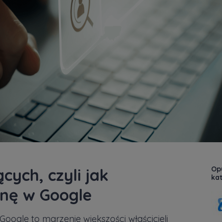
Opu
cych, czyli jak
kat
nę w Google
oogle to marzenie większości właścicieli