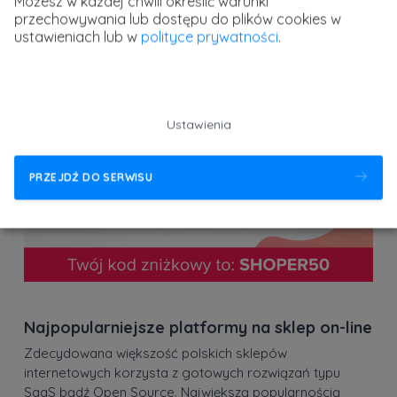
Możesz w każdej chwili określić warunki
automatyzacja w e-
przechowywania lub dostępu do plików cookies w
ustawieniach lub w
polityce prywatności
.
commerce
Ustawienia
PRZEJDŹ DO SERWISU
Najpopularniejsze platformy na sklep on-line
Zdecydowana większość polskich sklepów
internetowych korzysta z gotowych rozwiązań typu
SaaS bądź Open Source. Największą popularnością