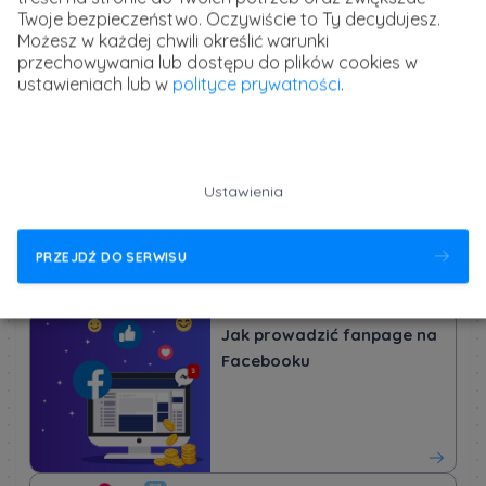
problemy
, można szczegółowo określić grupę
Twoje bezpieczeństwo. Oczywiście to Ty decydujesz.
docelową. Ponadto precyzyjne dopasowanie treści do
Możesz w każdej chwili określić warunki
odbiorcy skutecznie zwiększy zainteresowanie, pozwoli
przechowywania lub dostępu do plików cookies w
ustawieniach lub w
polityce prywatności
.
wyjść naprzeciw oczekiwaniom oraz przełoży się na
pozytywny efekt finansowy.
Kurs Optymalizacja reklam
Ustawienia
na Facebooku &
Instagramie
PRZEJDŹ DO SERWISU
Jak prowadzić fanpage na
Facebooku