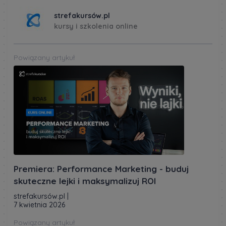
strefakursów.pl
kursy i szkolenia online
Powiązany artykuł
Premiera: Performance Marketing - buduj
skuteczne lejki i maksymalizuj ROI
strefakursów.pl
|
7 kwietnia 2026
Powiązany artykuł