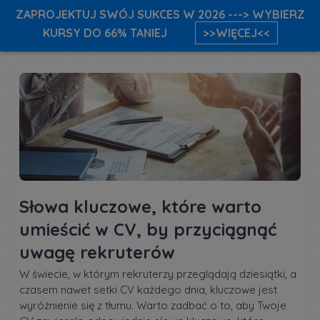
ZAPROJEKTUJ SWÓJ SUKCES W 2026 ---> WYBIERZ
KURSY DO 66% TANIEJ
>>WIĘCEJ<<
Słowa kluczowe, które warto
umieścić w CV, by przyciągnąć
uwagę rekruterów
W świecie, w którym rekruterzy przeglądają dziesiątki, a
czasem nawet setki CV każdego dnia, kluczowe jest
wyróżnienie się z tłumu. Warto zadbać o to, aby Twoje