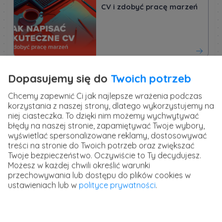
CV i zdobyć pracę marzeń
Kurs Jak znaleźć pracę -
Dopasujemy się do
Twoich potrzeb
efektywne poszukiwanie
zatrudnienia
Chcemy zapewnić Ci jak najlepsze wrażenia podczas
korzystania z naszej strony, dlatego wykorzystujemy na
niej ciasteczka. To dzięki nim możemy wychwytywać
błędy na naszej stronie, zapamiętywać Twoje wybory,
wyświetlać spersonalizowane reklamy, dostosowywać
treści na stronie do Twoich potrzeb oraz zwiększać
Słowa kluczowe związane z wykształceniem i
Twoje bezpieczeństwo. Oczywiście to Ty decydujesz.
certyfikatami
Możesz w każdej chwili określić warunki
przechowywania lub dostępu do plików cookies w
Wykształcenie i posiadane certyfikaty to ważne
ustawieniach lub w
polityce prywatności
.
elementy CV, które mogą zwrócić uwagę rekruterów.
Warto wymienić nazwy uczelni, kierunków studiów oraz
tytułów naukowych, które uzyskałeś. Dodatkowo, jeśli