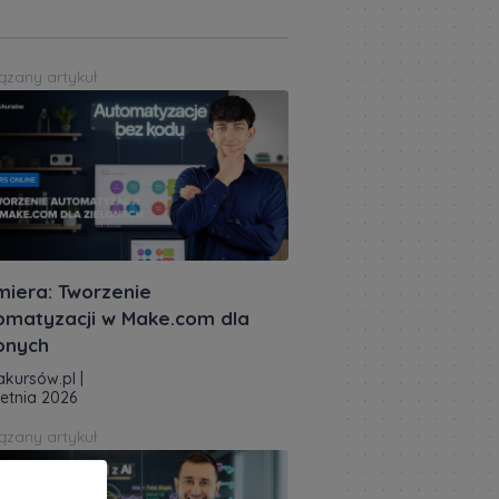
ązany artykuł
miera: Tworzenie
omatyzacji w Make.com dla
lonych
akursów.pl
|
ietnia 2026
ązany artykuł