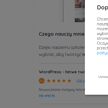
Dop
Chcem
naszej
możem
Czego nauczy mnie to szkole
wybor
stron
Oczyw
Dzięki naszemu szkoleniu przede w
przec
polit
wybrać, aby tworzyć
nowoczesn
WordPress - łatwe tworzenie re
Ustaw
(218 opinii)
4.8
Nowoczesne motywy WordPress, które stwo
się więcej