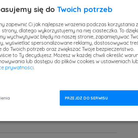
asujemy się do
Twoich potrzeb
y zapewnić Ci jak najlepsze wrażenia podczas korzystania 
 strony, dlatego wykorzystujemy na niej ciasteczka. To dzięk
y wychwytywać błędy na naszej stronie, zapamiętywać Tw
Pre
nie?
y, wyświetlać spersonalizowane reklamy, dostosowywać treś
ie do Twoich potrzeb oraz zwiększać Twoje bezpieczeństwo.
opr
iście to Ty decydujesz.
Możesz w każdej chwili określić warun
stref
szystkim dowiesz się, które technologie
howywania lub dostępu do plików cookies w ustawieniach lu
3 ma
yce prywatności
.
e
,
funkcjonalne
i
responsywne
szablony.
sponsywnych szablonów
ienia
PRZEJDŹ DO SERWISU
rzysz łatwiej niż kiedykolwiek wcześniej...
Dowiedz