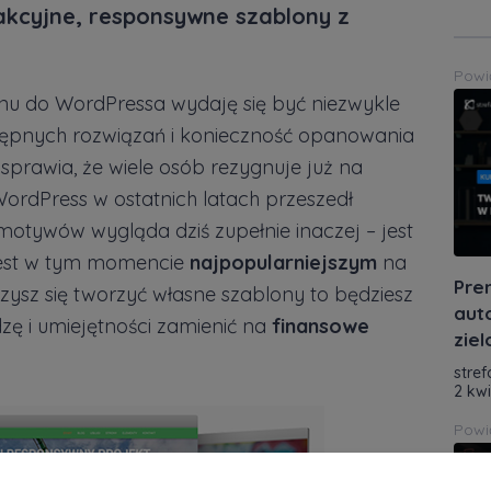
kcyjne, responsywne szablony z
Powi
u do WordPressa wydaję się być niezwykle
ępnych rozwiązań i konieczność opanowania
ii sprawia, że wiele osób rezygnuje już na
 WordPress w ostatnich latach przeszedł
motywów wygląda dziś zupełnie inaczej – jest
est w tym momencie
najpopularniejszym
na
Pre
zysz się tworzyć własne szablony to będziesz
aut
zę i umiejętności zamienić na
finansowe
zie
stref
2 kw
Powi