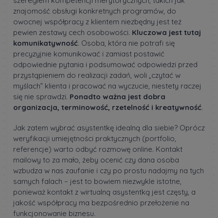
szeregiem kompetencji merytorycznych, takich jak
znajomość obsługi konkretnych programów, do
owocnej współpracy z klientem niezbędny jest też
pewien zestawy cech osobowości.
Kluczowa jest tutaj
komunikatywność
. Osoba, która nie potrafi się
precyzyjnie komunikować i zamiast postawić
odpowiednie pytania i podsumować odpowiedzi przed
przystąpieniem do realizacji zadań, woli „czytać w
myślach” klienta i pracować na wyczucie, niestety raczej
się nie sprawdzi.
Ponadto ważna jest dobra
organizacja, terminowość, rzetelność i kreatywność
.
Jak zatem wybrać asystentkę idealną dla siebie? Oprócz
weryfikacji umiejętności praktycznych (portfolio,
referencje) warto odbyć rozmowę online. Kontakt
mailowy to za mało, żeby ocenić czy dana osoba
wzbudza w nas zaufanie i czy po prostu nadajmy na tych
samych falach – jest to bowiem niezwykle istotne,
ponieważ kontakt z wirtualną asystentką jest częsty, a
jakość współpracy ma bezpośrednio przełożenie na
funkcjonowanie biznesu.