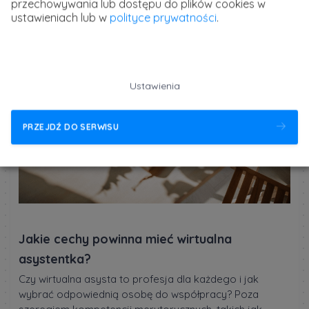
przechowywania lub dostępu do plików cookies w
ustawieniach lub w
polityce prywatności
.
Ustawienia
PRZEJDŹ DO SERWISU
Jakie cechy powinna mieć wirtualna
asystentka?
Czy wirtualna asysta to profesja dla każdego i jak
wybrać odpowiednią osobę do współpracy? Poza