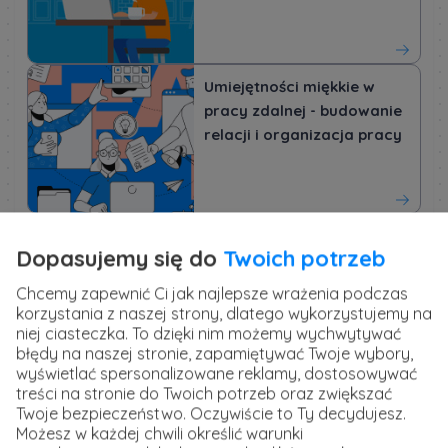
Umiejętności miękkie w
pracy zdalnej - budowanie
relacji i organizacja pracy
Jednak to nie wszystko, czego możemy się spodziewać
Dopasujemy się do
Twoich potrzeb
po współpracy z wirtualną asystentką. Wiele z nich
Chcemy zapewnić Ci jak najlepsze wrażenia podczas
dodatkowo specjalizuje się w węższych dziedzinach np. z
korzystania z naszej strony, dlatego wykorzystujemy na
zakresu marketingu internetowego, prowadzenia social
niej ciasteczka. To dzięki nim możemy wychwytywać
mediów i kampanii sponsorowanych, tworzenia grafik,
błędy na naszej stronie, zapamiętywać Twoje wybory,
filmów, podcastów, newsletterów, a także
wyświetlać spersonalizowane reklamy, dostosowywać
projektowania i edycji stron internetowych.
treści na stronie do Twoich potrzeb oraz zwiększać
Twoje bezpieczeństwo. Oczywiście to Ty decydujesz.
Możesz w każdej chwili określić warunki