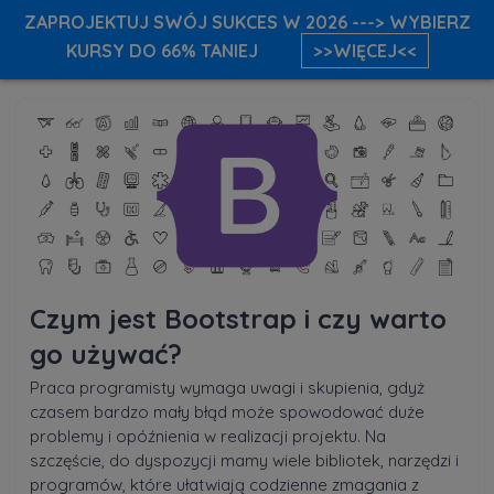
ZAPROJEKTUJ SWÓJ SUKCES W 2026 ---> WYBIERZ
KURSY DO 66% TANIEJ
>>WIĘCEJ<<
Czym jest Bootstrap i czy warto
go używać?
Praca programisty wymaga uwagi i skupienia, gdyż
czasem bardzo mały błąd może spowodować duże
problemy i opóźnienia w realizacji projektu. Na
szczęście, do dyspozycji mamy wiele bibliotek, narzędzi i
programów, które ułatwiają codzienne zmagania z