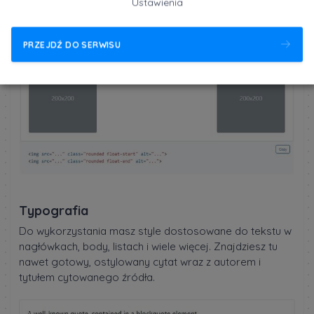
Responsywne i w wielu konfiguracjach. Na przykład
Ustawienia
miniaturki, wyrównane do środka, do prawej lub lewej
strony, z obramowaniem lub bez.
PRZEJDŹ DO SERWISU
Typografia
Do wykorzystania masz style dostosowane do tekstu w
nagłówkach, body, listach i wiele więcej. Znajdziesz tu
nawet gotowy, ostylowany cytat wraz z autorem i
tytułem cytowanego źródła.