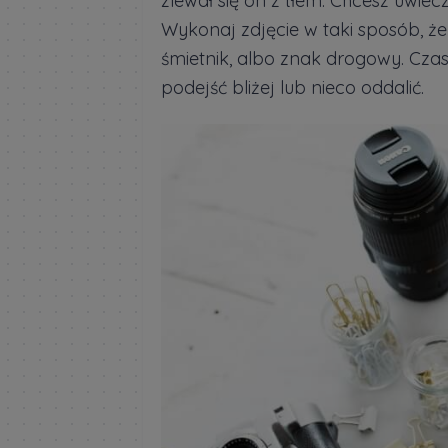
zlewał się on z tłem. Chcesz uwie
Wykonaj zdjęcie w taki sposób, że
śmietnik, albo znak drogowy. Cza
podejść bliżej lub nieco oddalić.