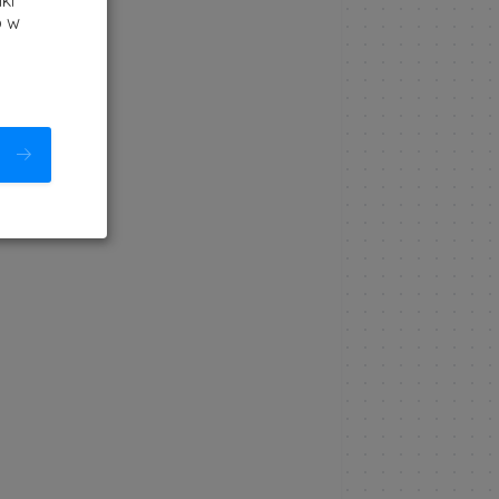
ki
b w