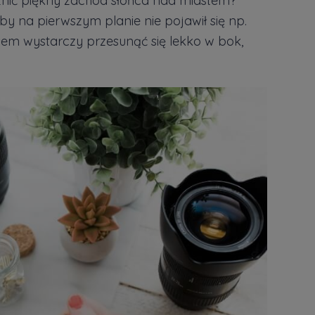
cznić piękny zachód słońca nad miastem?
by na pierwszym planie nie pojawił się np.
sem wystarczy przesunąć się lekko w bok,