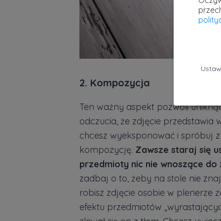
Oczyw
przec
polit
Ustaw
2. Kompozycja
Ten ważny aspekt pozwoli unikną
odczucia, że zdjęcie przedstawia 
chcesz wyeksponować i spróbuj 
kompozycję.
Zawsze staraj się u
przedmioty nic nie wnoszące do 
zadbaj o to, żeby na stole nie znaj
robisz zdjęcie osobie w plenerze 
efektu przedmiotów „wyrastającyc