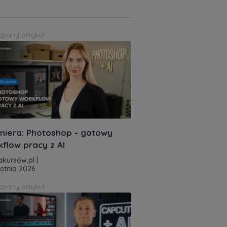
ązany artykuł
miera: Photoshop - gotowy
kflow pracy z AI
akursów.pl
|
ietnia 2026
ązany artykuł