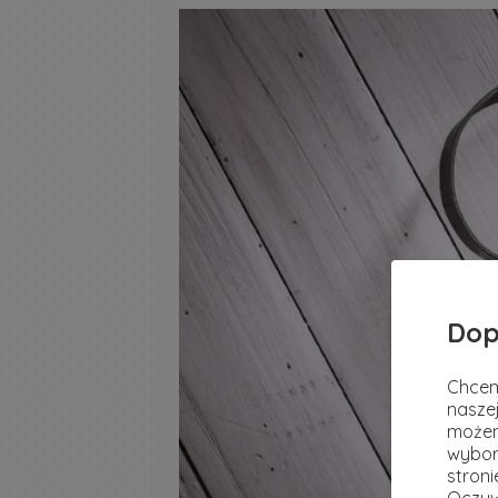
Dop
Chcem
naszej
możem
wybor
stron