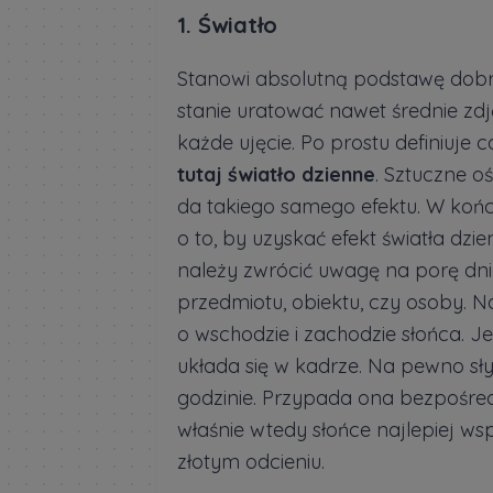
1. Światło
Stanowi absolutną podstawę dobre
stanie uratować nawet średnie zdję
każde ujęcie. Po prostu definiuje
tutaj światło dzienne
. Sztuczne o
da takiego samego efektu. W końcu
o to, by uzyskać efekt światła dz
należy zwrócić uwagę na porę dni
przedmiotu, obiektu, czy osoby. N
o wschodzie i zachodzie słońca. Je
układa się w kadrze. Na pewno słysz
godzinie. Przypada ona bezpośre
właśnie wtedy słońce najlepiej ws
złotym odcieniu.