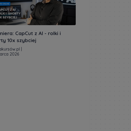
iera: CapCut z AI - rolki i
ty 10x szybciej
akursów.pl
|
arca 2026