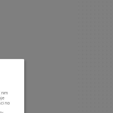
z
i nim
oje
ci na