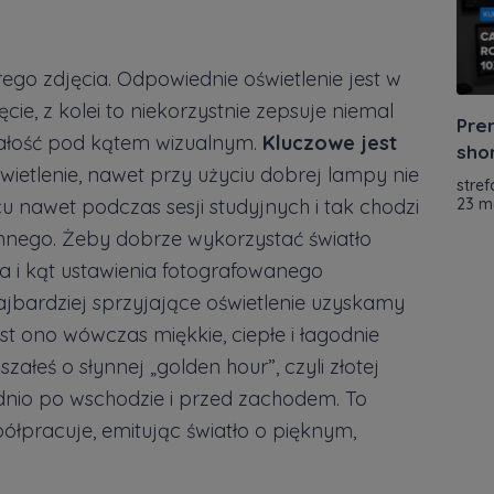
go zdjęcia. Odpowiednie oświetlenie jest w
cie, z kolei to niekorzystnie zepsuje niemal
Prem
 całość pod kątem wizualnym.
Kluczowe jest
shor
świetlenie, nawet przy użyciu dobrej lampy nie
stref
 nawet podczas sesji studyjnych i tak chodzi
23 m
iennego. Żeby dobrze wykorzystać światło
a i kąt ustawienia fotografowanego
ajbardziej sprzyjające oświetlenie uzyskamy
st ono wówczas miękkie, ciepłe i łagodnie
ałeś o słynnej „golden hour”, czyli złotej
dnio po wschodzie i przed zachodem. To
półpracuje, emitując światło o pięknym,