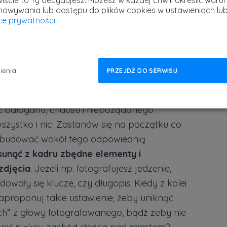
iście to Ty decydujesz.
Możesz w każdej chwili określić warun
howywania lub dostępu do plików cookies w ustawieniach lu
yce prywatności
.
ienia
PRZEJDŹ DO SERWISU
ć bałaganu, chaosu i niepożądanego
wszystko i nic. Zastanów się na początku co
zbudować wokół tego odpowiednią
sunąć z kadru zbędne elementy i
zdjęcia
. Jeżeli np. fotografujesz jedzenie,
dowały się klucze, czy długopis. Kiedy z kolei
zaproponuj takie ustawienie, żeby uniknąć
h” z głowy fotografowanego, bądź żeby nie