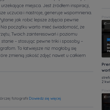
zekające miejsca. Jest źródłem inspiracji,
sze uczucia i nastroje, generuje wspomnienia.
Powi
Pytanie jak robić lepsze zdjęcia pewnie
 Na początku warto mieć świadomość, że
przętu, Twoich zainteresowań i poziomu
 stanie – stosując pewne triki i sposoby –
afom. To łatwiejsze niż mogłoby się
óre zmienią jakość zdjęć nawet u całkiem
Pre
wor
stref
2 kw
Powi
órczej fotografii
Dowiedz się więcej