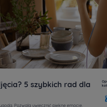
Opu
djęcia? 5 szybkich rad dla
kat
zygoda. Pozwala uwiecznić piękne emocje,