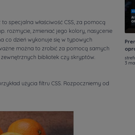
st to specjalna właściwość CSS, za pomocą
. rozmycie, zmieniać jego kolory, nasycenie
e na co dzień wykonuje się w typowych
Pre
o ważne można to zrobić za pomocą samych
opr
 zewnętrznych bibliotek czy skryptów.
stref
3 ma
zykład użycia filtru CSS. Rozpoczniemy od