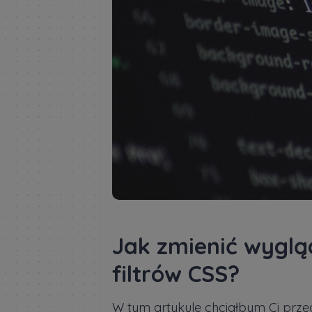
Jak zmienić wyglą
filtrów CSS?
W tym artykule chciałbym Ci prz