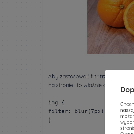
Aby zastosować filtr trzeba stwor
na stronie i to właśnie do niej dod
Dop
img {

Chcem
naszej
filter: blur(7px);    

możem
wybor
stron