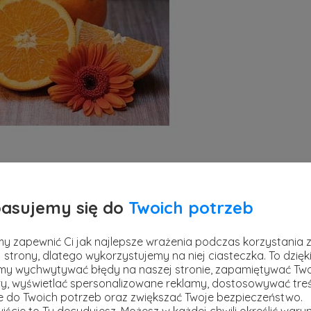
zyć regułę, która odwoła się do tego elementu
amy nasz filtr. Popatrz na kod reguły:
asujemy się do
Twoich potrzeb
y zapewnić Ci jak najlepsze wrażenia podczas korzystania 
 strony, dlatego wykorzystujemy na niej ciasteczka. To dzięk
y wychwytywać błędy na naszej stronie, zapamiętywać Tw
y, wyświetlać spersonalizowane reklamy, dostosowywać treś
ie do Twoich potrzeb oraz zwiększać Twoje bezpieczeństwo.