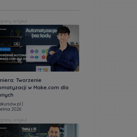
ązany artykuł
miera: Tworzenie
omatyzacji w Make.com dla
lonych
akursów.pl
|
ietnia 2026
ązany artykuł