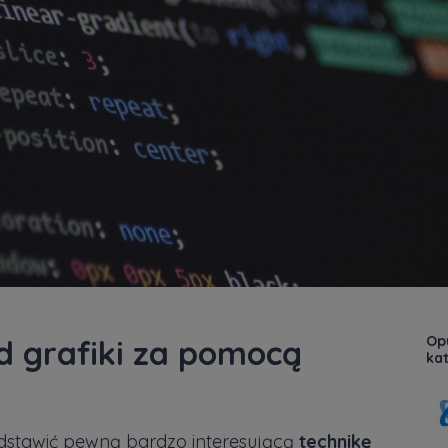
Op
d grafiki za pomocą
kat
edstawić pewną bardzo interesującą
technikę