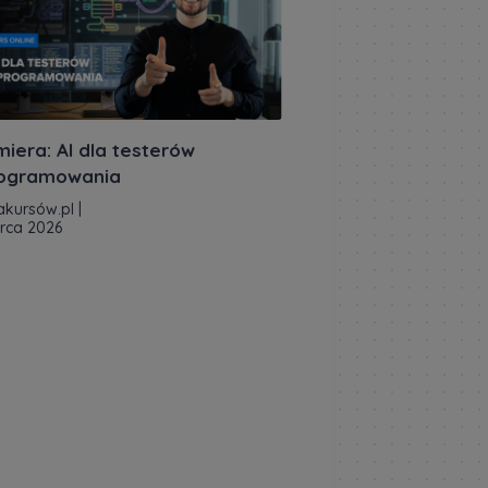
miera: AI dla testerów
ogramowania
akursów.pl
|
rca 2026