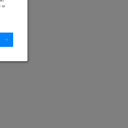
ki
b w