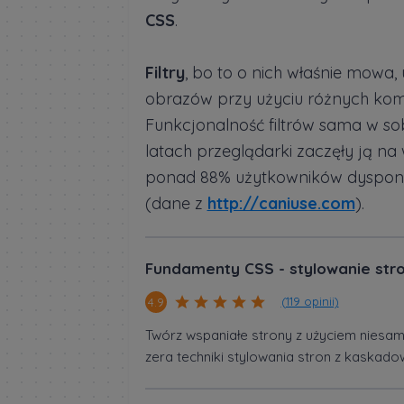
CSS
.
Filtry
, bo to o nich właśnie mowa
obrazów przy użyciu różnych komb
Funkcjonalność filtrów sama w sob
latach przeglądarki zaczęły ją na
ponad 88% użytkowników dysponuje
(dane z
http://caniuse.com
).
Fundamenty CSS - stylowanie str
(119 opinii)
4.9
Twórz wspaniałe strony z użyciem niesa
zera techniki stylowania stron z kaskad