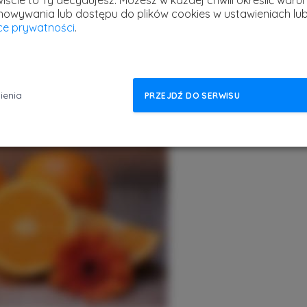
iście to Ty decydujesz.
Możesz w każdej chwili określić warun
howywania lub dostępu do plików cookies w ustawieniach lu
”filter”
, której wartością jest funkcja
”blur()”
.
yce prywatności
.
zmycia, który możemy definiować np. w
 7px daje nam taki oto efekt rozmytego
ienia
PRZEJDŹ DO SERWISU