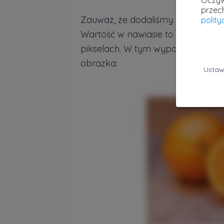
Oczyw
przec
Zauważ, że dodaliśmy właściwość
polit
Wartość w nawiasie to stopień ro
pikselach. W tym wypadku wartość
obrazka:
Ustaw