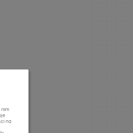
z
i nim
oje
ci na