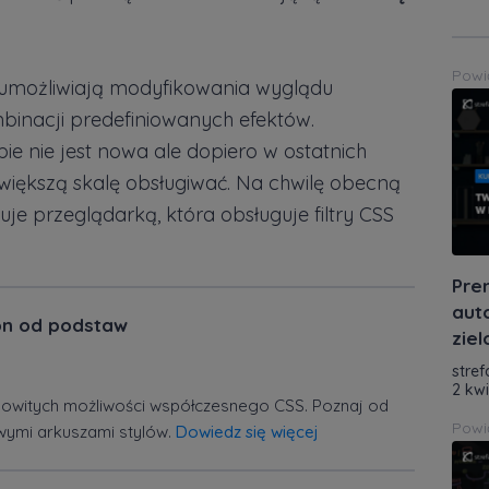
Powi
, umożliwiają modyfikowania wyglądu
inacji predefiniowanych efektów.
ie nie jest nowa ale dopiero w ostatnich
 większą skalę obsługiwać. Na chwilę obecną
 przeglądarką, która obsługuje filtry CSS
Pre
aut
on od podstaw
zie
stref
2 kw
mowitych możliwości współczesnego CSS. Poznaj od
Powi
owymi arkuszami stylów.
Dowiedz się więcej