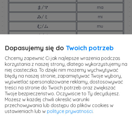
ま/マ
ma
み/ミ
mi
む/ム
mu
め/メ
me
も/モ
mo
Dopasujemy się do
Twoich potrzeb
や/ヤ
ya
Chcemy zapewnić Ci jak najlepsze wrażenia podczas
ゆ/ユ
yu
korzystania z naszej strony, dlatego wykorzystujemy na
niej ciasteczka. To dzięki nim możemy wychwytywać
よ/ヨ
yo
błędy na naszej stronie, zapamiętywać Twoje wybory,
wyświetlać spersonalizowane reklamy, dostosowywać
ら/ラ
ra
treści na stronie do Twoich potrzeb oraz zwiększać
り/リ
ri
Twoje bezpieczeństwo. Oczywiście to Ty decydujesz.
Możesz w każdej chwili określić warunki
る/ル
ru
przechowywania lub dostępu do plików cookies w
れ/レ
re
ustawieniach lub w
polityce prywatności
.
ろ/ロ
ro
わ/ワ
wa