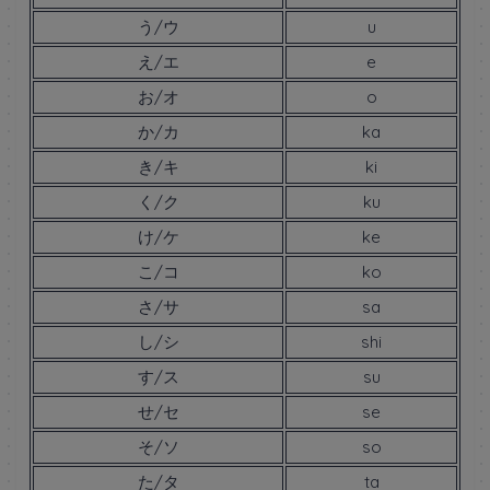
う/ウ
u
え/エ
e
お/オ
o
か/カ
ka
き/キ
ki
く/ク
ku
け/ケ
ke
こ/コ
ko
さ/サ
sa
し/シ
shi
す/ス
su
せ/セ
se
そ/ソ
so
た/タ
ta