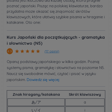
pisania jest kluczowa dla każdej osoby, która pragnie
poznać japoński. Pisząc na polskiej klawiaturze, bardzo
przydatna może okazać się znajomość skrótów
klawiszowych, które ułatwią szybkie pisania w hiraganie i
katakanie. Oto one:
Kurs Japoński dla początkujących - gramatyka
i słownictwo (N5)
(17 opinii)
4.9
Opanuj podstawy japońskiego w kilka godzin. Poznaj
systemy pisma, gramatykę i słownictwo na poziomie N5.
Naucz się swobodnie mówić, czytać i pisać w języku
japońskim.
Dowiedz się więcej
Znak hiragany/katakana
Skrót klawiszowy
あ/ア
a
い/イ
i