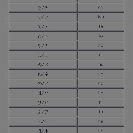
ち/チ
chi
つ/ツ
tsu
て/テ
te
と/ト
to
な/ナ
na
に/ニ
ni
ぬ/ヌ
nu
ね/ネ
ne
の/ノ
no
は/ハ
ha
ひ/ヒ
hi
ふ/フ
fu
へ/ヘ
he
ほ/ホ
ho