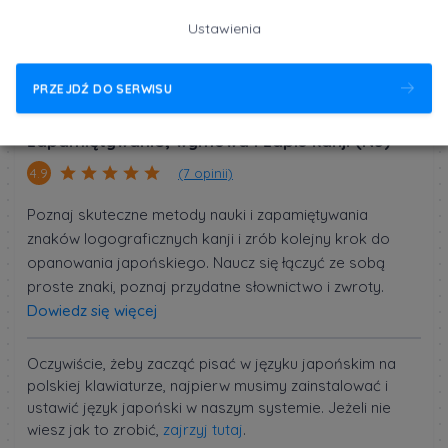
を/ヲ
wo
Ustawienia
ん/ン
n
PRZEJDŹ DO SERWISU
Kurs Japoński dla początkujących -
zapamiętywanie, wymowa i zapis kanji (N5)
(7 opinii)
4.9
Poznaj skuteczne metody nauki i zapamiętywania
znaków logograficznych kanji i zrób kolejny krok do
opanowania japońskiego. Naucz się łączyć ze sobą
proste znaki, poznaj przydatne słownictwo i zwroty.
Dowiedz się więcej
Oczywiście, żeby zacząć pisać w języku japońskim na
polskiej klawiaturze, najpierw musimy zainstalować i
ustawić język japoński w naszym systemie. Jeżeli nie
wiesz jak to zrobić,
zajrzyj tutaj
.