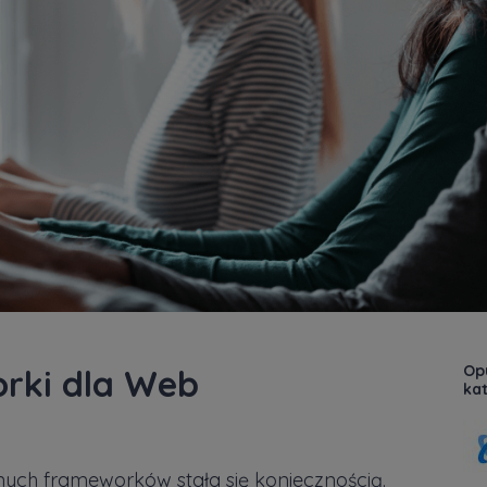
Opu
rki dla Web
kat
nych frameworków stała się koniecznością.