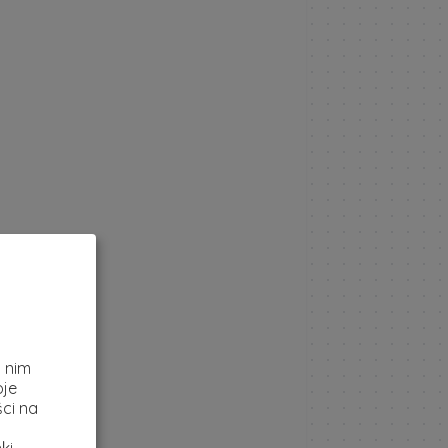
z
i nim
oje
ci na