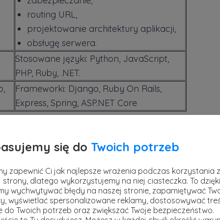
zabezpieczanie,
routing URL,
projektowanie architektury aplikacji,
obsługę serwera.
Stosowane języki: Python, JavaScript,
PHP, Ruby, .NET.
p,
Frameworki: Django, Ruby On Rails,
Express, Spring, ASP.NET Core
eb Developerów
asujemy się do
Twoich potrzeb
 frameworków, które cieszą się wyjątkowo
ców. Zapoznanie się z nimi w praktyce z
y zapewnić Ci jak najlepsze wrażenia podczas korzystania 
 strony, dlatego wykorzystujemy na niej ciasteczka. To dzięk
perspektywy zawodowe nie tylko w 2021, ale
y wychwytywać błędy na naszej stronie, zapamiętywać Tw
workach mowa?
y, wyświetlać spersonalizowane reklamy, dostosowywać treś
ie do Twoich potrzeb oraz zwiększać Twoje bezpieczeństwo.