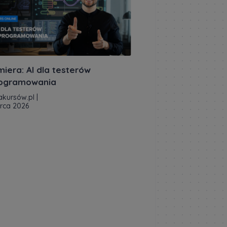
miera: AI dla testerów
ogramowania
akursów.pl
|
rca 2026