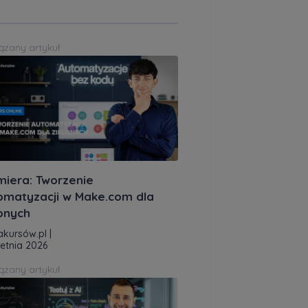
ązany artykuł
miera: Tworzenie
omatyzacji w Make.com dla
lonych
akursów.pl
|
ietnia 2026
ązany artykuł