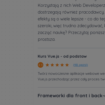
Korzystają z nich Web Developerzy
dostrzegają również pracodawcy. 
efekty są o wiele lepsze - co do t
szeroki, więc trudno zdecydować,
zacząć naukę? Przeczytaj poniższ
prostsza.
Kurs Vue.js - od podstaw
(48 opinii)
4.9
Twórz nowoczesne aplikacje webowe we 
Vue.js przechodząc przez cały proces tw
Frameworki dla front i back