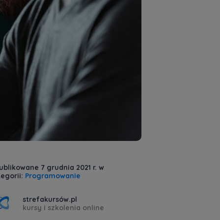
blikowane 7 grudnia 2021 r. w
egorii:
Programowanie
strefakursów.pl
kursy i szkolenia online