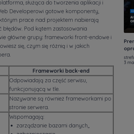
atforma, służąca do tworzenia aplikacji i
 Web Developerowi gotowe komponenty,
i którym prace nad projektem nabierają
nąć błędów. Pod kątem zastosowania
ie główne grupy: frameworki front-endowe i
Pre
wiesz się, czym się różnią i w jakich
opr
era.
stref
3 ma
Frameworki back-end
Odpowiadają za część serwisu,
funkcjonującą w tle.
Nazywane są również frameworkami po
stronie serwera.
Wspomagają:
zarządzanie bazami danych,,