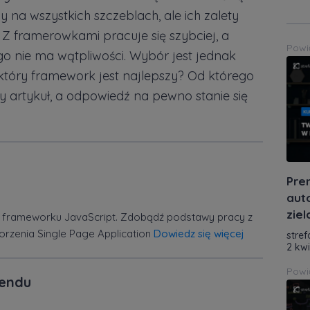
 na wszystkich szczeblach, ale ich zalety
Z framerowkami pracuje się szybciej, a
Powi
ego nie ma wątpliwości. Wybór jest jednak
 który framework jest najlepszy? Od którego
y artykuł, a odpowiedź na pewno stanie się
Pre
aut
zie
frameworku JavaScript. Zdobądź podstawy pracy z
orzenia Single Page Application
Dowiedz się więcej
stref
2 kw
Powi
-endu