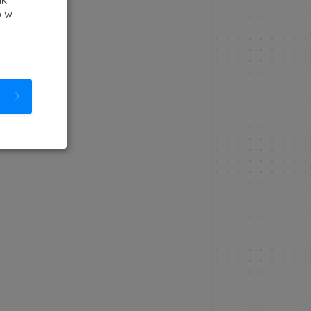
ki
b w