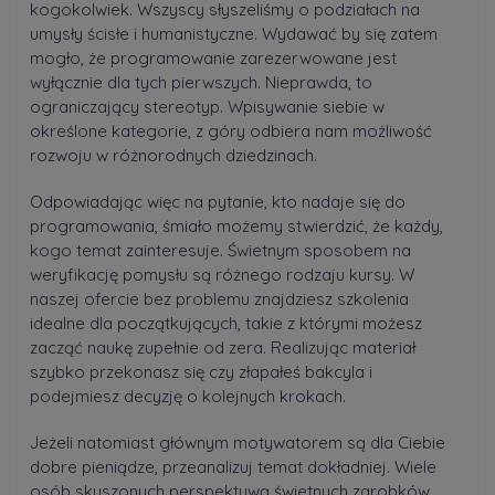
kogokolwiek. Wszyscy słyszeliśmy o podziałach na
umysły ścisłe i humanistyczne. Wydawać by się zatem
mogło, że programowanie zarezerwowane jest
wyłącznie dla tych pierwszych. Nieprawda, to
ograniczający stereotyp. Wpisywanie siebie w
określone kategorie, z góry odbiera nam możliwość
rozwoju w różnorodnych dziedzinach.
Odpowiadając więc na pytanie, kto nadaje się do
programowania, śmiało możemy stwierdzić, że każdy,
kogo temat zainteresuje. Świetnym sposobem na
weryfikację pomysłu są różnego rodzaju kursy. W
naszej ofercie bez problemu znajdziesz szkolenia
idealne dla początkujących, takie z którymi możesz
zacząć naukę zupełnie od zera. Realizując materiał
szybko przekonasz się czy złapałeś bakcyla i
podejmiesz decyzję o kolejnych krokach.
Jeżeli natomiast głównym motywatorem są dla Ciebie
dobre pieniądze, przeanalizuj temat dokładniej. Wiele
osób skuszonych perspektywą świetnych zarobków