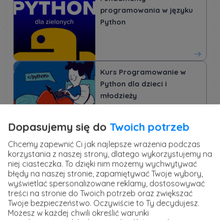
programowania w języku
Python
Kurs Programowanie w
Python dla dzieci i
młodzieży
Dopasujemy się do
Twoich potrzeb
Chcemy zapewnić Ci jak najlepsze wrażenia podczas
Kurs JAVA dla zielonych
korzystania z naszej strony, dlatego wykorzystujemy na
niej ciasteczka. To dzięki nim możemy wychwytywać
błędy na naszej stronie, zapamiętywać Twoje wybory,
wyświetlać spersonalizowane reklamy, dostosowywać
treści na stronie do Twoich potrzeb oraz zwiększać
Twoje bezpieczeństwo. Oczywiście to Ty decydujesz.
Możesz w każdej chwili określić warunki