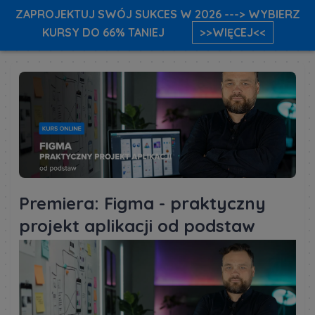
ZAPROJEKTUJ SWÓJ SUKCES W 2026 ---> WYBIERZ
KURSY DO 66% TANIEJ
>>WIĘCEJ<<
Premiera: Figma - praktyczny
projekt aplikacji od podstaw