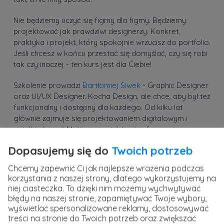
Nie będziemy uczyć się figmy dla figmy. Będziemy
projektować jak prawdziwi designerzy. Konkret,
praktyka i projekt, który spokojnie wrzucisz do portfolio.
Jeśli chcesz w końcu przestać się domyślać, czy się robi
tak czy inaczej - ten kurs jest dla Ciebie!
Szkolenie prowadzi
Bartłomiej Siwek
- Graphic Designer
oraz UI/UX Designer. Kocha Design, ale chce, aby był też
funkcjonalny i dostępny dla każdego. Od kilku lat
głównie zajmuje się projektowaniem digitalowym i
uwielbia łączyć Motion z projektami cyfrowymi.
Dopasujemy się do
Twoich potrzeb
Chcemy zapewnić Ci jak najlepsze wrażenia podczas
korzystania z naszej strony, dlatego wykorzystujemy na
niej ciasteczka. To dzięki nim możemy wychwytywać
Opublikowane 14 sierpnia 2025 r. w kategorii:
błędy na naszej stronie, zapamiętywać Twoje wybory,
Projektowanie
wyświetlać spersonalizowane reklamy, dostosowywać
treści na stronie do Twoich potrzeb oraz zwiększać