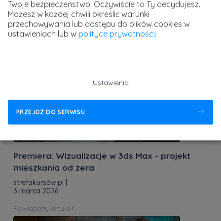
Twoje bezpieczeństwo. Oczywiście to Ty decydujesz.
strefakursów.pl
Możesz w każdej chwili określić warunki
kursy i szkolenia online
przechowywania lub dostępu do plików cookies w
ustawieniach lub w
polityce prywatności
.
Powiązany artykuł
Ustawienia
PRZEJDŹ DO SERWISU
Premiera: Wizualizacje w 3ds Max - projekt
mieszkania od zera
strefakursów.pl
|
3 marca 2026
Powiązany artykuł