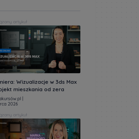
ązany artykuł
miera: Wizualizacje w 3ds Max
rojekt mieszkania od zera
akursów.pl
|
rca 2026
ązany artykuł