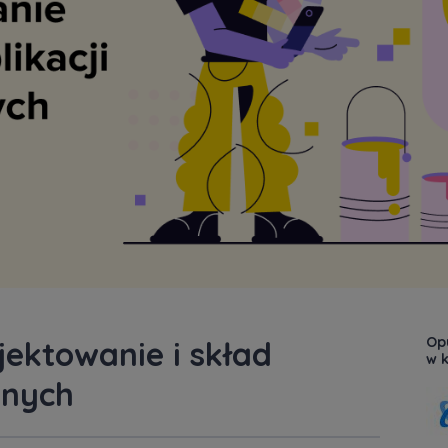
Opu
jektowanie i skład
w k
anych