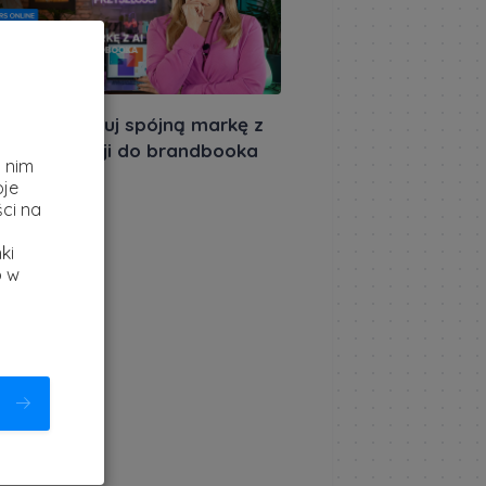
miera: Zbuduj spójną markę z
z
- od koncepcji do brandbooka
i nim
akursów.pl
|
oje
utego 2026
ci na
ki
b w