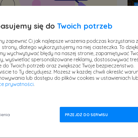
asujemy się do
Twoich potrzeb
Pre
y zapewnić Ci jak najlepsze wrażenia podczas korzystania 
AI 
 strony, dlatego wykorzystujemy na niej ciasteczka. To dzięk
stref
y wychwytywać błędy na naszej stronie, zapamiętywać Tw
tekstów na potrzeby druku i publikacji
20 l
y, wyświetlać spersonalizowane reklamy, dostosowywać treś
ać swój warsztat i poznać dobre praktyki
ie do Twoich potrzeb oraz zwiększać Twoje bezpieczeństwo.
iście to Ty decydujesz.
Możesz w każdej chwili określić warun
nych? Dobrze trafiłeś. Przedstawiamy
howywania lub dostępu do plików cookies w ustawieniach lu
skład publikacji drukowanych
.
yce prywatności
.
rady i triki, które autorka kursu zebrała w
cy w branży DTP
. Dzięki nim skład publikacji
ienia
PRZEJDŹ DO SERWISU
iej.
 zajmiemy się teorią koloru, narzędziem