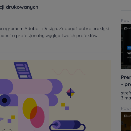
acji drukowanych
Powi
 z programem Adobe InDesign. Zdobądź dobre praktyki
zadbaj o profesjonalny wygląd Twoich projektów!
Pre
- p
stref
3 ma
Powi