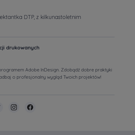
jektantka DTP, z kilkunastoletnim
acji drukowanych
 z programem Adobe InDesign. Zdobądź dobre praktyki
zadbaj o profesjonalny wygląd Twoich projektów!