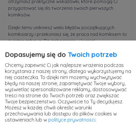
otrzymasz praktyczne wskazówki, które pomogą Ci
przygotować się do tworzenia swoich pierwszych
komiksów.
Dzięki temu unikniesz wielu błędów początkujących
komiksiarzy i przekonasz się, że praca nad komiksem to
świetna zabawa. Do zobaczenia w kursie!
Dopasujemy się do
Twoich potrzeb
Szkolenie prowadzi
Michalina Daszuta
, autorka i
ilustratorka komiksów oraz gier bardziej znana pod
Chcemy zapewnić Ci jak najlepsze wrażenia podczas
pseudonimem Katt Lett. Autorka szkolenia może
korzystania z naszej strony, dlatego wykorzystujemy na
pochwalić się wydaniem ponad 10 tytułów, które trafiły
niej ciasteczka. To dzięki nim możemy wychwytywać
na półki sklepów komiksowych i empiku.
błędy na naszej stronie, zapamiętywać Twoje wybory,
wyświetlać spersonalizowane reklamy, dostosowywać
treści na stronie do Twoich potrzeb oraz zwiększać
Kurs Tworzenie komiksu - od pomysłu do
Twoje bezpieczeństwo. Oczywiście to Ty decydujesz.
publikacji
Możesz w każdej chwili określić warunki
przechowywania lub dostępu do plików cookies w
Opanuj sztukę tworzenia komiksów od A do Z! Naucz się
ustawieniach lub w
polityce prywatności
.
kreować fascynujące historie, projektować porywające
postaci i sceny, a nawet przygotowywać komiks do