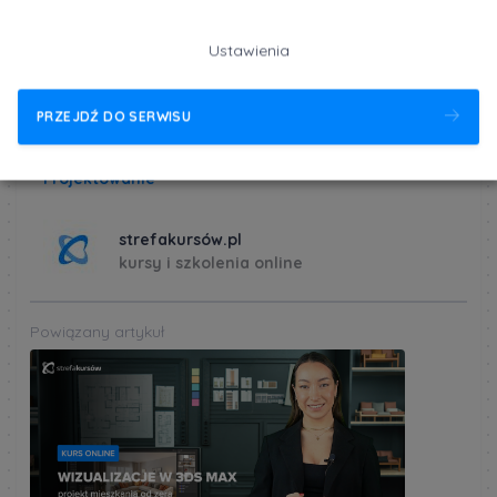
publikacji.
Dowiedz się więcej
Ustawienia
PRZEJDŹ DO SERWISU
Opublikowane 12 maja 2023 r. w kategorii:
Projektowanie
strefakursów.pl
kursy i szkolenia online
Powiązany artykuł