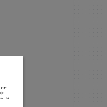
z
i nim
oje
ci na