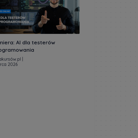
miera: AI dla testerów
ogramowania
akursów.pl
|
rca 2026