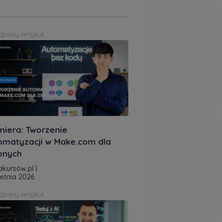
ązany artykuł
miera: Tworzenie
omatyzacji w Make.com dla
lonych
akursów.pl
|
ietnia 2026
ązany artykuł