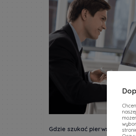
Dop
Chcem
naszej
możem
wybor
Gdzie szukać pierwszej pracy
stron