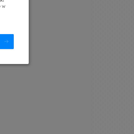
ki
b w