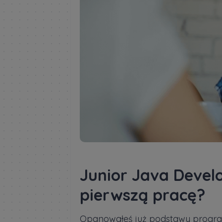
Junior Java Develo
pierwszą pracę?
Opanowałeś już podstawy program