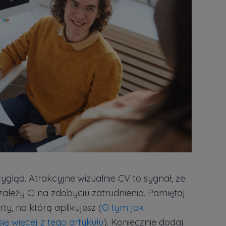
gląd. Atrakcyjne wizualnie CV to sygnał, że
zależy Ci na zdobyciu zatrudnienia. Pamiętaj
y, na którą aplikujesz (
O tym jak
ę więcej z tego artykułu
). Koniecznie dodaj