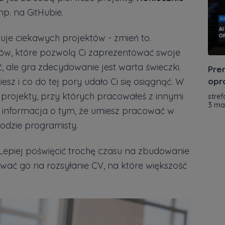
p. na GitHubie.
uje ciekawych projektów - zmień to.
mów, które pozwolą Ci zaprezentować swoje
 ale gra zdecydowanie jest warta świeczki.
Pre
sz i co do tej pory udało Ci się osiągnąć. W
opr
 projekty, przy których pracowałeś z innymi
stref
3 ma
w informacja o tym, że umiesz pracować w
wodzie programisty.
 Lepiej poświęcić trochę czasu na zbudowanie
wać go na rozsyłanie CV, na które większość