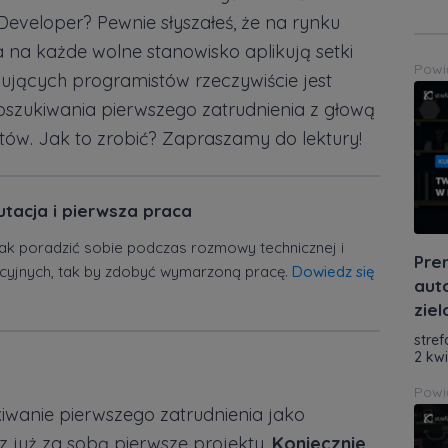
eveloper? Pewnie słyszałeś, że na rynku
a na każde wolne stanowisko aplikują setki
Powi
jących programistów rzeczywiście jest
oszukiwania pierwszego zatrudnienia z głową
atów. Jak to zrobić? Zapraszamy do lektury!
utacja i pierwsza praca
jak poradzić sobie podczas rozmowy technicznej i
Pre
cyjnych, tak by zdobyć wymarzoną pracę.
Dowiedz się
aut
zie
stref
2 kw
Powi
iwanie pierwszego zatrudnienia jako
 już za sobą pierwsze projekty.
Koniecznie