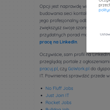
Oczyw
przec
Opcji jest naprawdę wiele. Warto
polit
budowania sieci kontaktów. Przyłóż
jego profesjonalny odbiór. Im bard
zwiększysz swoje szanse na otrzym
przydatnych porad możesz znale
Ustaw
pracę na LinkedIn
.
Oczywiście, sam profil na LinkedIn
przeglądaj portale z ogłoszeniami
pracuj.pl
, czy
GoWork.pl
do dyspoz
IT. Powinieneś sprawdzić przede w
No Fluff Jobs
Just Join IT
Rocket Jobs
BulldogJob