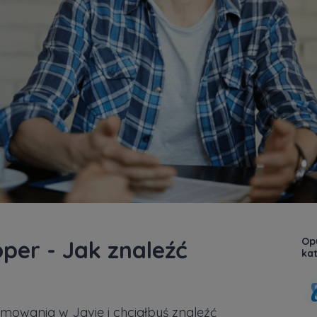
Op
per - Jak znaleźć
kat
owania w Javie i chciałbyś znaleźć